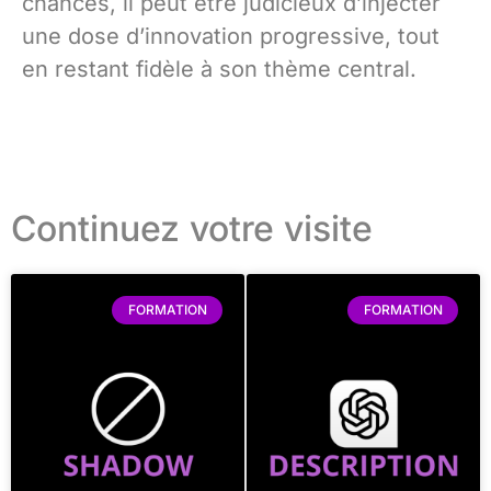
chances, il peut être judicieux d’injecter
une dose d’innovation progressive, tout
en restant fidèle à son thème central.
Continuez votre visite
FORMATION
FORMATION