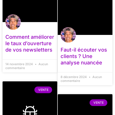
Comment améliorer
le taux d’ouverture
de vos newsletters
Faut-il écouter vos
clients ? Une
analyse nuancée
14 novembre 2024
Aucun
commentaire
8 décembre 2024
Aucun
commentaire
VENTE
VENTE