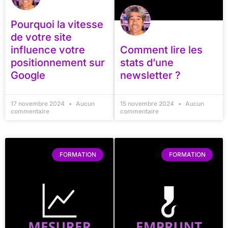
Pourquoi la vitesse
de votre site
influence votre
Comment lire les
positionnement sur
stats d’une
Google
newsletter ?
17 novembre 2024
Aucun
15 novembre 2024
Aucun
commentaire
commentaire
FORMATION
FORMATION