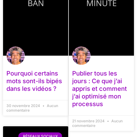
Pourquoi certains
Publier tous les
mots sont-ils bipés
jours : Ce que j’ai
dans les vidéos ?
appris et comment
j’ai optimisé mon
processus
30 novembre 2024
Aucun
commentaire
21 novembre 2024
Aucun
commentaire
RÉSEAUX SOCIAUX