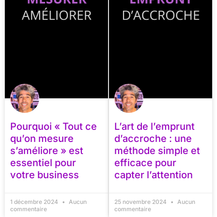
Pourquoi « Tout ce
L’art de l’emprunt
qu’on mesure
d’accroche : une
s’améliore » est
méthode simple et
essentiel pour
efficace pour
votre business
capter l’attention
1 décembre 2024
Aucun
25 novembre 2024
Aucun
commentaire
commentaire