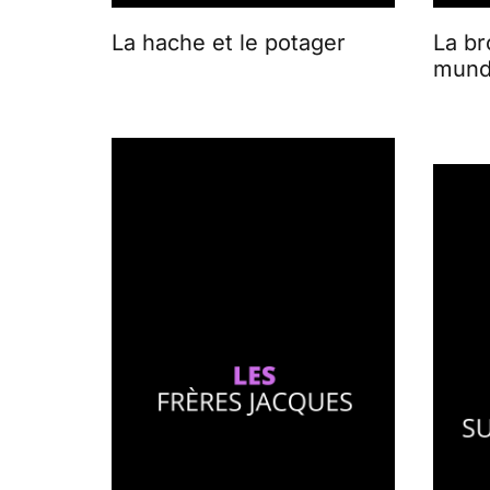
La hache et le potager
La br
mund